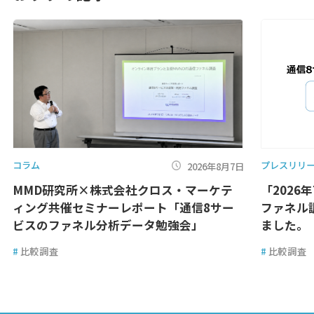
コラム
プレスリリ
2026年8月7日
MMD研究所×株式会社クロス・マーケテ
「2026
ィング共催セミナーレポート「通信8サー
ファネル
ビスのファネル分析データ勉強会」
ました。
#
比較調査
#
比較調査