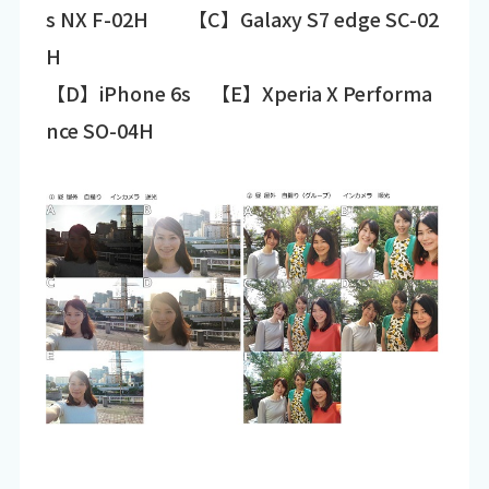
s NX F-02H 【C】Galaxy S7 edge SC-02
H
【D】iPhone 6s 【E】Xperia X Performa
nce SO-04H